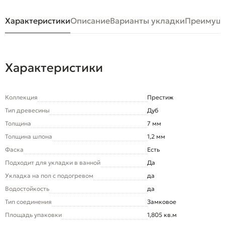
Характеристики
Описание
Варианты укладки
Преимуще
Характеристики
Коллекция
Престиж
Тип древесины
Дуб
Толщина
7 мм
Толщина шпона
1,2 мм
Фаска
Есть
Подходит для укладки в ванной
Да
Укладка на пол c подогревом
да
Водостойкость
да
Тип соединения
Замковое
Площадь упаковки
1,805 кв.м